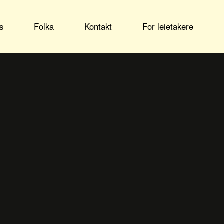
s
Folka
Kontakt
For leietakere