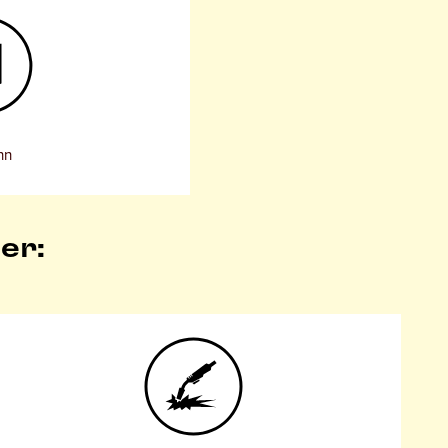
nn
er: