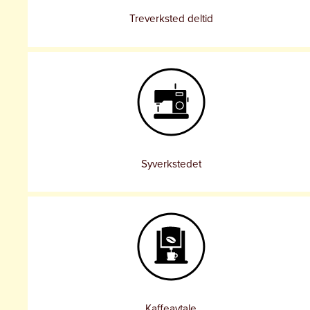
Treverksted deltid
Syverkstedet
Kaffeavtale