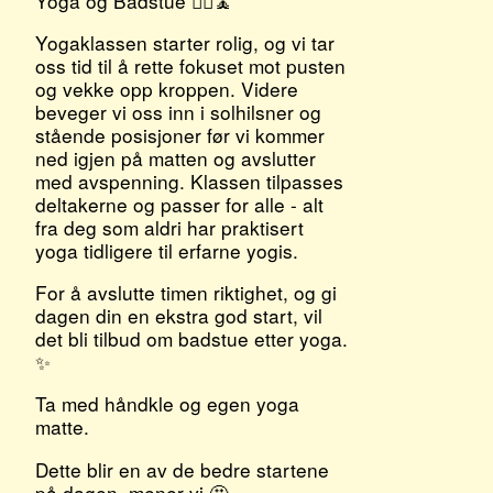
Yoga og Badstue 🧖‍♀️🧘
Yogaklassen starter rolig, og vi tar
oss tid til å rette fokuset mot pusten
og vekke opp kroppen. Videre
beveger vi oss inn i solhilsner og
stående posisjoner før vi kommer
ned igjen på matten og avslutter
med avspenning. Klassen tilpasses
deltakerne og passer for alle - alt
fra deg som aldri har praktisert
yoga tidligere til erfarne yogis.
For å avslutte timen riktighet, og gi
dagen din en ekstra god start, vil
det bli tilbud om badstue etter yoga.
✨
Ta med håndkle og egen yoga
matte.
Dette blir en av de bedre startene
på dagen, mener vi 🤩