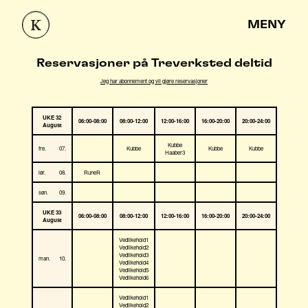
MENY
Reservasjoner på Treverksted deltid
Jeg har abonnement og vil gjøre reservasjoner
UKE 32
06:00-08:00
08:00-12:00
12:00-16:00
16:00-20:00
20:00-24:00
August
Kubbe
fre.
07.
Kubbe
Kubbe
Kubbe
Haaber3
lør.
08.
RuneR
søn.
09.
UKE 33
06:00-08:00
08:00-12:00
12:00-16:00
16:00-20:00
20:00-24:00
August
Vedlikehold1
Vedlikehold2
Vedlikehold3
man.
10.
Vedlikehold4
Vedlikehold5
Vedlikehold6
Vedlikehold1
Vedlikehold2