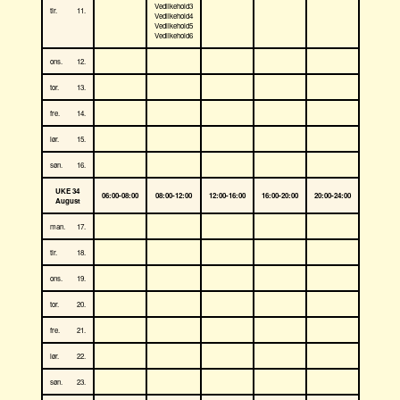
Vedlikehold3
tir.
11.
Vedlikehold4
Vedlikehold5
Vedlikehold6
ons.
12.
tor.
13.
fre.
14.
lør.
15.
søn.
16.
UKE 34
06:00-08:00
08:00-12:00
12:00-16:00
16:00-20:00
20:00-24:00
August
man.
17.
tir.
18.
ons.
19.
tor.
20.
fre.
21.
lør.
22.
søn.
23.