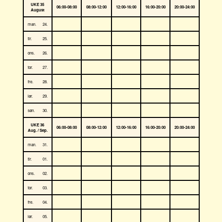
UKE 35
06:00-08:00
08:00-12:00
12:00-16:00
16:00-20:00
20:00-24:00
August
man.
24.
tir.
25.
ons.
26.
tor.
27.
fre.
28.
lør.
29.
søn.
30.
UKE 36
06:00-08:00
08:00-12:00
12:00-16:00
16:00-20:00
20:00-24:00
Aug. / Sep.
man.
31.
tir.
01.
ons.
02.
tor.
03.
fre.
04.
lør.
05.