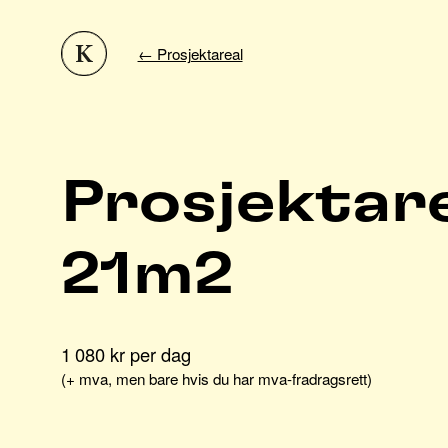
←️ Prosjektareal
Prosjektar
21m2
1 080 kr per dag
(+ mva, men bare hvis du har mva-fradragsrett)