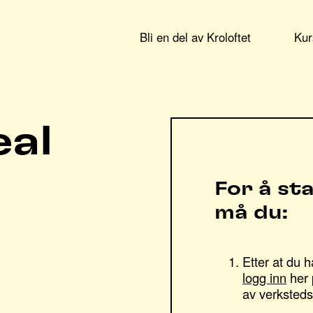
Bli en del av Kroloftet
Kur
eal
For å st
må du:
Etter at du 
logg inn
her 
av verksteds